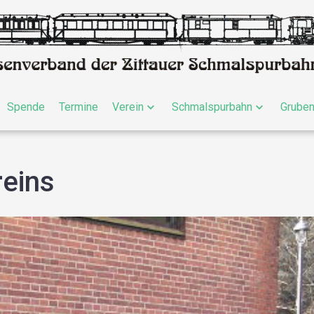
Spende
Termine
Verein
Schmalspurbahn
Grube
reins